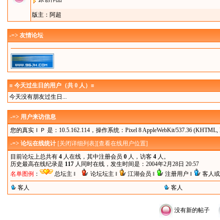
版主：
阿超
-=> 友情论坛
≡ 今天过生日的用户（共 0 人）≡
今天没有朋友过生日...
-=> 用户来访信息
您的真实ＩＰ 是：10.5.162.114，操作系统：Pixel 8 AppleWebKit/537.36 (KHTML, like G
-=> 论坛在线统计
[
关闭详细列表
][
查看在线用户位置
]
目前论坛上总共有
4
人在线，其中注册会员
0
人，访客
4
人。
历史最高在线纪录是
117
人同时在线，发生时间是：2004年2月28日 20:57
名单图例
：
总坛主 ‖
论坛坛主 ‖
江湖会员 ‖
注册用户 ‖
客人或
客人
客人
没有新的帖子