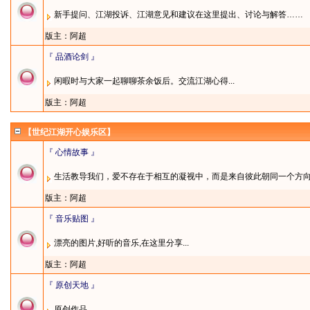
新手提问、江湖投诉、江湖意见和建议在这里提出、讨论与解答……
版主：
阿超
『 品酒论剑 』
闲暇时与大家一起聊聊茶余饭后。交流江湖心得...
版主：
阿超
【世纪江湖开心娱乐区】
『 心情故事 』
生活教导我们，爱不存在于相互的凝视中，而是来自彼此朝同一个方
版主：
阿超
『 音乐贴图 』
漂亮的图片,好听的音乐,在这里分享...
版主：
阿超
『 原创天地 』
原创作品